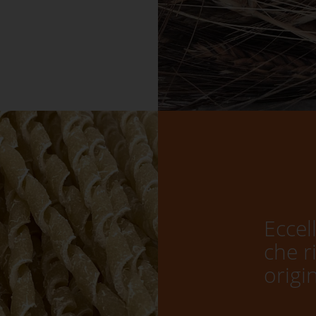
Eccel
che r
origi