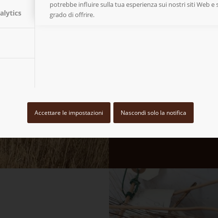
potrebbe influire sulla tua esperienza sui nostri siti Web e 
L’impegno pe
alytics
davvero sost
grado di offrire.
nostra attivi
dell’Agricolt
pietra energ
meteoriche p
del suolo c
Agricoltur
Accettare le impostazioni
Nascondi solo la notifica