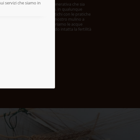
sui servizi che siamo in
r condurre un’agricoltura rigenerativa che sia
enibile per l’ambiente è totale, in qualunque
tà. Coltiviamo i nostri grani antichi con le pratiche
ura Biologica, utilizziamo per il nostro mulino a
ie da fonti rinnovabili e recuperiamo le acque
er irrigare i campi, mantenendo intatta la fertilità
on il compostaggio…
a