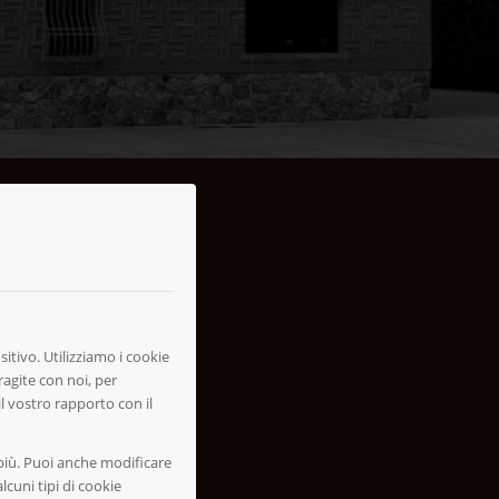
stra Filiera
itivo. Utilizziamo i cookie
nibile.
ragite con noi, per
il vostro rapporto con il
 più. Puoi anche modificare
lcuni tipi di cookie