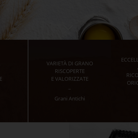
ECCEL
A
VARIETÀ DI GRANO
RISCOPERTE
RIC
E
E VALORIZZATE
ORI
_
Grani Antichi