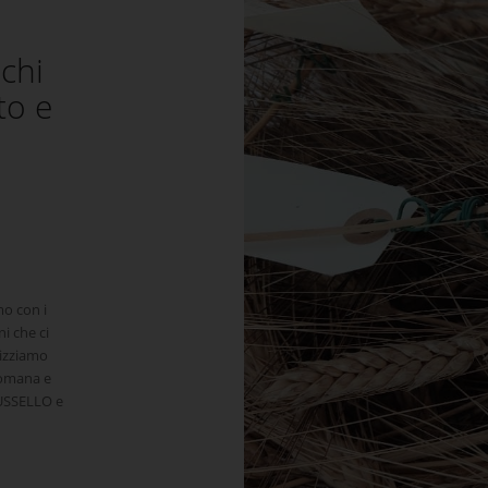
ichi
to e
mo con i
ni che ci
rizziamo
Romana e
RUSSELLO e