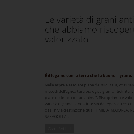
Le varietà di grani ant
che abbiamo riscoper
valorizzato.
É il legame con la terra che fa buono il grano.
Nelle aspre e assolate piane del sud Italia, coltivia
metodi dell’agricoltura biologica grani antichi italia
piace definire “con un anima”. Riscopriamo e valo
varietà di grano conosciute sin dall’epoca Greco-
oggi in via d’estinzione quali TIMILIA, MAIORCA, 
SARAGOLLA…
Grani Antichi