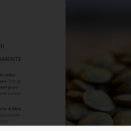
RI
CAMENTE
ie radici
anea.
Tutti gli
stri grani
ole italiane
nte di fibre
tipicamente
zione
tavola.