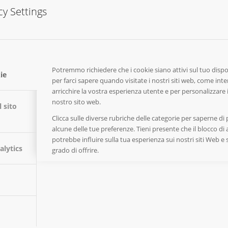
cy Settings
Potremmo richiedere che i cookie siano attivi sul tuo dispos
ie
per farci sapere quando visitate i nostri siti web, come inte
arricchire la vostra esperienza utente e per personalizzare 
nostro sito web.
 sito
Clicca sulle diverse rubriche delle categorie per saperne di
alcune delle tue preferenze. Tieni presente che il blocco di a
Fonte
Basso indice di
potrebbe influire sulla tua esperienza sui nostri siti Web e 
taliano
P
alytics
Glutine
grado di offrire.
ITALIANO
AL
DIGERIBILE
NUT