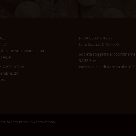
ALE
P.IVA 05001570877
, 27
Cap. Soc. i.v. € 150.000
tesano sulla Marcellana
Società soggetta al coordiname
ITALIA
SAGE SpA
INISTRATIVA
Iscritta al R.I. di Verona al n. 0
vembre, 24
rona
 and Pixabay https://pixabay.com/it/