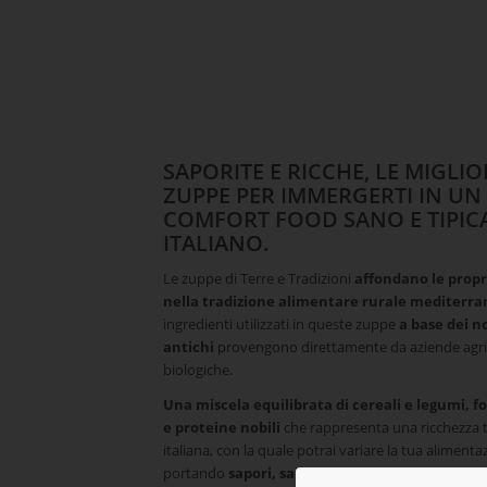
SAPORITE E RICCHE, LE MIGLIO
ZUPPE PER IMMERGERTI IN UN
COMFORT FOOD SANO E TIPI
ITALIANO.
Le zuppe di Terre e Tradizioni
affondano le propr
nella tradizione alimentare rurale mediterr
ingredienti utilizzati in queste zuppe
a base dei no
antichi
provengono direttamente da aziende agric
biologiche.
Una miscela equilibrata di cereali e legumi, fo
e proteine nobili
che rappresenta una ricchezza 
italiana, con la quale potrai variare la tua alimenta
portando
sapori, salute e benessere sulla tua 