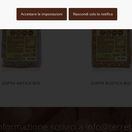
Accettare le impostazioni
Nascondi solo la notifica
ZUPPA ANTICA BIO
ZUPPA RUSTICA BIO
nformazione scrivici a info@terretr