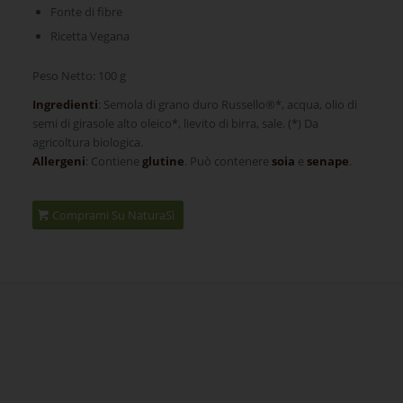
Fonte di fibre
Ricetta Vegana
Peso Netto: 100 g
Ingredienti
: Semola di grano duro Russello
®
*, acqua, olio di
semi di girasole alto oleico*, lievito di birra, sale. (*) Da
agricoltura biologica.
Allergeni
: Contiene
glutine
. Può contenere
soia
e
senape
.
Comprami Su NaturaSì