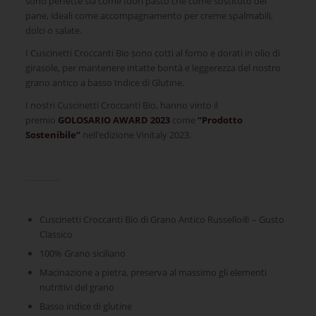
sono perfette sia come fuori pasto che come sostituto del
pane, ideali come accompagnamento per creme spalmabili,
dolci o salate.
I
Cuscinetti
Croccanti Bio sono cotti al forno e dorati in olio di
girasole, per mantenere intatte bontà e leggerezza del nostro
grano antico a basso Indice di Glutine.
I nostri Cuscinetti Croccanti Bio, hanno vinto il
premio
GOLOSARIO AWARD 2023
come
“Prodotto
Sostenibile”
nell’edizione Vinitaly 2023.
Cuscinetti Croccanti Bio di Grano Antico Russello® – Gusto
Classico
100% Grano siciliano
Macinazione a pietra, preserva al massimo gli elementi
nutritivi del grano
Basso indice di glutine